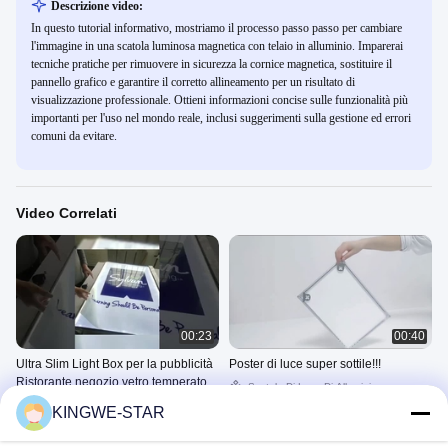
Descrizione video:
In questo tutorial informativo, mostriamo il processo passo passo per cambiare
l'immagine in una scatola luminosa magnetica con telaio in alluminio. Imparerai
tecniche pratiche per rimuovere in sicurezza la cornice magnetica, sostituire il
pannello grafico e garantire il corretto allineamento per un risultato di
visualizzazione professionale. Ottieni informazioni concise sulle funzionalità più
importanti per l'uso nel mondo reale, inclusi suggerimenti sulla gestione ed errori
comuni da evitare.
Video Correlati
00:23
00:40
Ultra Slim Light Box per la pubblicità
Poster di luce super sottile!!!
Ristorante negozio vetro temperato
Scatola Di Luce Di Alluminio
Led Light Box
Della Pagina
Scatola Di Luce Di Alluminio
KINGWE-STAR
Della Pagina
April 15, 2025
April 16, 2025