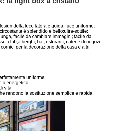
 la light box a cristallo
design della luce laterale guida, luce uniforme;
circostante è splendido e bello;ultra-sottile;
 lunga, facile da cambiare immagini; facile da
so: club,alberghi, bar, ristoranti, catene di negozi,
 cornici per la decorazione della casa e altri
erfettamente uniforme.
mio energetico.
i vita.
he rendono la sostituzione semplice e rapida.