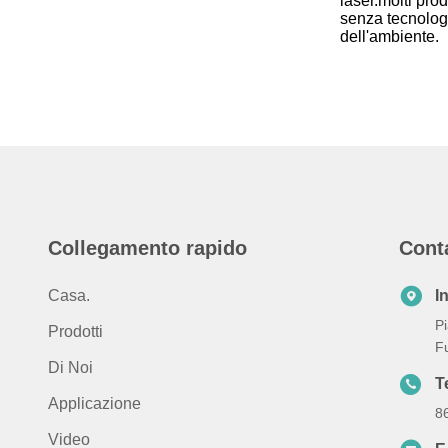
laser.molti pro
senza tecnologi
dell'ambiente.
Collegamento rapido
Cont
Casa.
I
Pi
Prodotti
F
Di Noi
T
Applicazione
8
Video