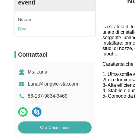
Nu
eventi
Notizie
La scatola di l
Blog
telaio di crista
sorgente lumino
installare: prin
studi di nozze, 
Contattaci
luoghi.
Caratteristiche 
Ms. Luna
1. Ultra-sottile
2Luce luminosa
Luna@kingwe-star.com
3- Alta efficie
4. Stabile e du
86-137-9834-3469
5- Comodo da in
Ora Chiacchieri