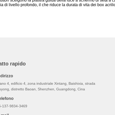
duttori scelgono la piastra guida della luce a schermo di seta 
a di livello profondo, il che riduce la durata di vita dei box acr
atto rapido
ndirizzo
ano 4, edificio 4, zona industriale Xintang, Baishixia, strada
uyong, distretto Baoan, Shenzhen, Guangdong, Cina
elefono
6-137-9834-3469