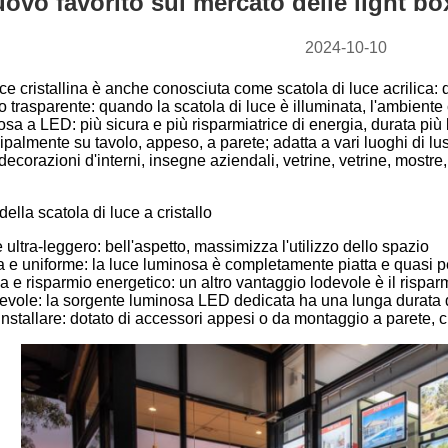
ovo favorito sul mercato delle light box:
2024-10-10
uce cristallina è anche conosciuta come scatola di luce acrilica: 
llo trasparente: quando la scatola di luce è illuminata, l'ambiente 
sa a LED: più sicura e più risparmiatrice di energia, durata più
cipalmente su tavolo, appeso, a parete; adatta a vari luoghi di lus
decorazioni d'interni, insegne aziendali, vetrine, vetrine, mostre,
della scatola di luce a cristallo
 e ultra-leggero: bell'aspetto, massimizza l'utilizzo dello spazio
 e uniforme: la luce luminosa è completamente piatta e quasi p
nza e risparmio energetico: un altro vantaggio lodevole è il rispar
revole: la sorgente luminosa LED dedicata ha una lunga durata d
stallare: dotato di accessori appesi o da montaggio a parete, c