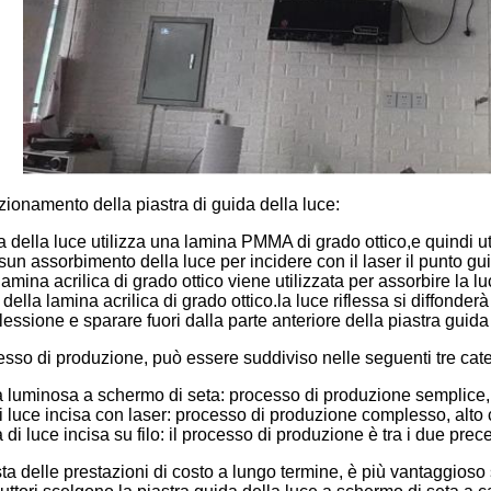
nzionamento della piastra di guida della luce:
a della luce utilizza una lamina PMMA di grado ottico,e quindi ut
essun assorbimento della luce per incidere con il laser il punto gu
lamina acrilica di grado ottico viene utilizzata per assorbire l
 della lamina acrilica di grado ottico.la luce riflessa si diffonder
flessione e sparare fuori dalla parte anteriore della piastra guida
esso di produzione, può essere suddiviso nelle seguenti tre cate
a luminosa a schermo di seta: processo di produzione semplice,
i luce incisa con laser: processo di produzione complesso, alto 
 di luce incisa su filo: il processo di produzione è tra i due prec
sta delle prestazioni di costo a lungo termine, è più vantaggioso 