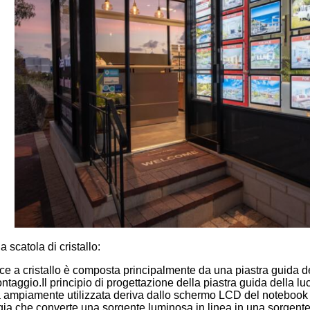
a scatola di cristallo:
uce a cristallo è composta principalmente da una piastra guida del
taggio.Il principio di progettazione della piastra guida della luce
 ampiamente utilizzata deriva dallo schermo LCD del notebook 
gia che converte una sorgente luminosa in linea in una sorgente 