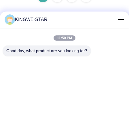
KINGWE-STAR
Contatto rapido
11:50 PM
Indirizzo
Good day, what product are you looking for?
Piano 4, edificio 4, zona industriale Xintang, Baishixia, strada
Fuyong, distretto Baoan, Shenzhen, Guangdong, Cina
Telefono
86-137-9834-3469
E-mail
Luna@kingwe-star.com
Politica sulla privacy
|
Mappa del sito
| La Cina va bene. Qualità