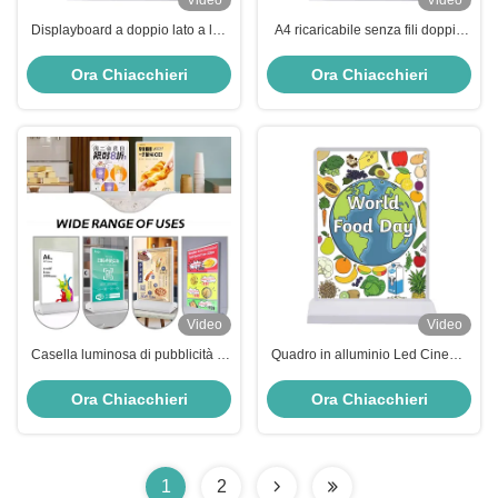
Video
Video
Displayboard a doppio lato a led
A4 ricaricabile senza fili doppio
A4 Light Box per Light Box
lato pubblicità Light Box 5V 2A
ricaricabile
Ora Chiacchieri
Ora Chiacchieri
Video
Video
Casella luminosa di pubblicità in
Quadro in alluminio Led Cinema
alluminio a LED resistente alla
Ristorante Magnetico Ultra-sottile
temperatura per tensione
Light Box Menu Board Cartellone
Ora Chiacchieri
Ora Chiacchieri
interna/esterna DC5V
Light Box
1
2