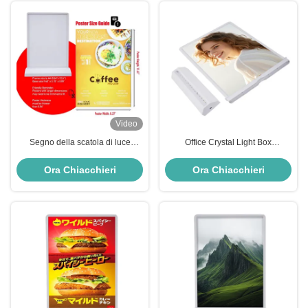
Video
Segno della scatola di luce
Office Crystal Light Box
ricaricabile personalizzato 8000k
Ricaricabile Lightbox a LED
Segno della scatola a LED ad
Stampa A4 Stampa rapida
Ora Chiacchieri
Ora Chiacchieri
alta luminosità