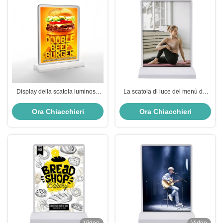
Display della scatola luminosa
La scatola di luce del menù del
pubblicitaria per desktop
desktop a LED personalizzabile
regolabile
con batteria ricaricabile per la
Ora Chiacchieri
Ora Chiacchieri
pubblicità del ristorante sul tavolo