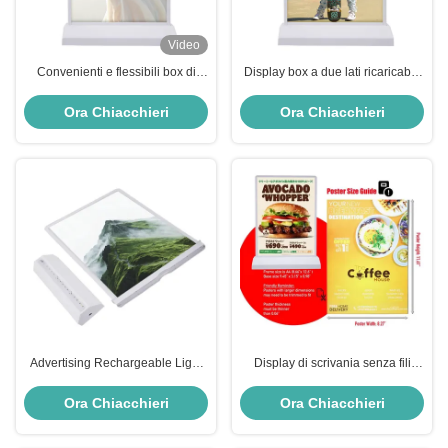
Video
Convenienti e flessibili box di
Display box a due lati ricaricabili
luce ricaricabili per la pubblicità
a LED
2500 Lux
Ora Chiacchieri
Ora Chiacchieri
Advertising Rechargeable Light
Display di scrivania senza fili
Box Wireless A4 Light Box 5V 2A
ricaricabile Display a doppio lato
Lightbox pubblicitari 50000 ore
Ora Chiacchieri
Ora Chiacchieri