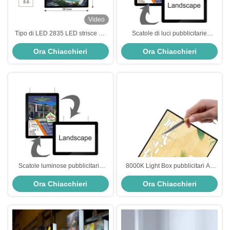
Video
Tipo di LED 2835 LED strisce A4
Scatole di luci pubblicitarie
210mm*297mm Scatole luminose
personalizzate La soluzione
Ora Chiacchieri
Ora Chiacchieri
pubblicitarie per una pubblicità
pubblicitaria perfetta con
efficace
risparmio energetico
Scatole luminose pubblicitarie
8000K Light Box pubblicitari A4
ultra-sottili Risparmio energetico
210mm X 297mm Light Box slim
Ora Chiacchieri
Ora Chiacchieri
fino al 70% 80000 ore Durata di
pubblicitari
vita