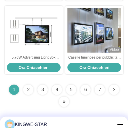
Video
5.76W Advertising Light Box
Caselle luminose per pubblicità a
Etichetta Informazioni confermate
sospensione verticale orizzontale
Ora Chiacchieri
Ora Chiacchieri
Light Box Ad Ultraslim Profile
conformi alla normativa RoHS Alta
luminosità
1
2
3
4
5
6
7
KINGWE-STAR