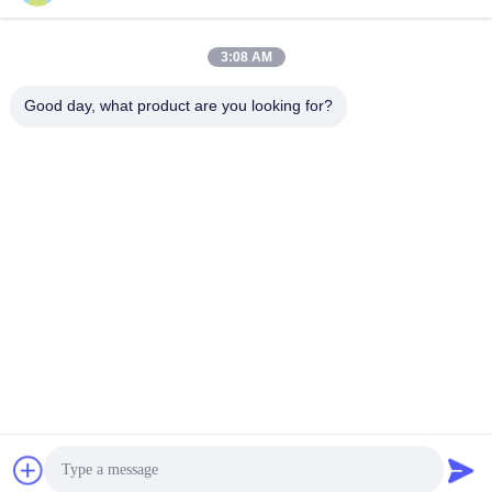
Contatto rapido
3:08 AM
Indirizzo
Good day, what product are you looking for?
Piano 4, edificio 4, zona industriale Xintang, Baishixia, strada
Fuyong, distretto Baoan, Shenzhen, Guangdong, Cina
Telefono
86-137-9834-3469
E-mail
Luna@kingwe-star.com
Politica sulla privacy
|
Mappa del sito
| La Cina va bene. Qualità
Casella di luce cristallina Fornitore. 2024-2026 SHENZHEN
KINGWE-STAR OPTO-ELECTRONICS TECHNOLOGY CO, LTD.
Tutti. Tutti i diritti riservati.