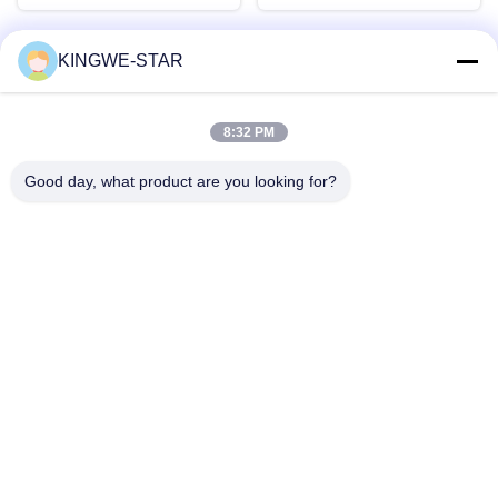
KINGWE-STAR
Contatto rapido
8:32 PM
Indirizzo
Good day, what product are you looking for?
Piano 4, edificio 4, zona industriale Xintang, Baishixia, strada
Fuyong, distretto Baoan, Shenzhen, Guangdong, Cina
Telefono
86-137-9834-3469
E-mail
Luna@kingwe-star.com
Politica sulla privacy
|
Mappa del sito
| La Cina va bene. Qualità