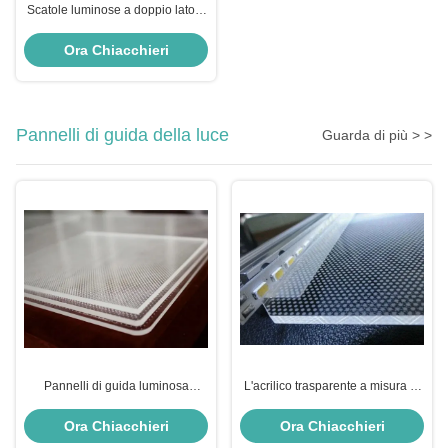
Scatole luminose a doppio lato a
LED per la pubblicità A4 per il
menu del ristorante ricaricabile
Ora Chiacchieri
Pannelli di guida della luce
Guarda di più > >
Pannelli di guida luminosa
L'acrilico trasparente a misura di
trasparente Lgp Panel Light
5 mm, a piastra guida, a LED, a
Acrylic 5Mm PMMA
pannello di luce Pmma
Ora Chiacchieri
Ora Chiacchieri