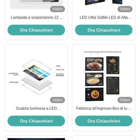
Video
Video
Lampada a sospensione 12 o
LED Ultra Sottile LED di Alta
24V per display pubblicitari di
Qualità Light Box Tracing Pad
agenzie immobiliari
Crystal LED Ultra Sottile Light
Ora Chiacchieri
Ora Chiacchieri
Box
Video
Video
Scatola luminosa a LED
Fabbrica all'ingrosso Box di luce
durevole, vendita all'ingrosso
LED Box di luce LED durevole
professionale di scatole luminose
con prezzo ragionevole
Ora Chiacchieri
Ora Chiacchieri
a LED