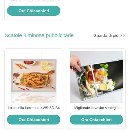
LCD Digital Signage, schermo
pubblicitario Digital Signage
Ora Chiacchieri
Scatole luminose pubblicitarie
Guarda di più > >
La casella luminosa KWS-SD-A4
Migliorate la vostra strategia
pubblicitaria con i light box
pubblicitari
Ora Chiacchieri
Ora Chiacchieri