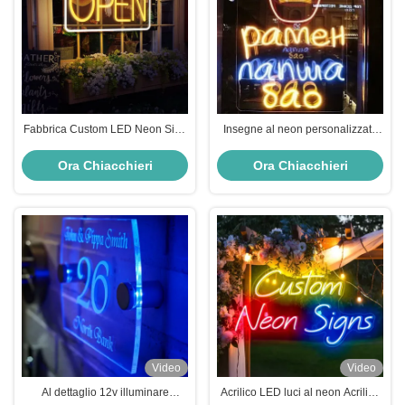
Fabbrica Custom LED Neon Sign
Insegne al neon personalizzate
Logo Fabbrica ingrosso luci LED
per pareti, luci al neon a LED per
feste e decorazioni per la casa
Ora Chiacchieri
Ora Chiacchieri
Video
Video
Al dettaglio 12v illuminare
Acrilico LED luci al neon Acrilico