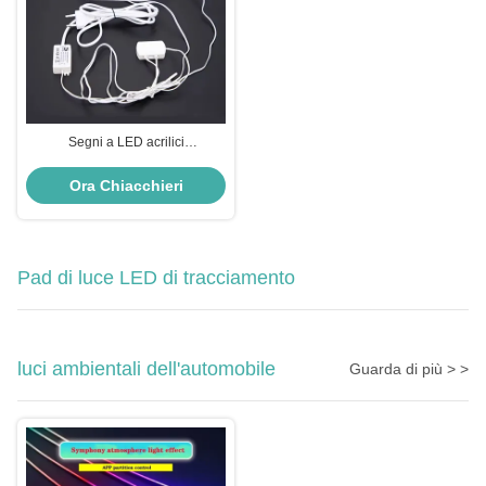
Segni a LED acrilici
personalizzati Luci illuminate
Lettere di logo Segni cartelloni
Ora Chiacchieri
Pad di luce LED di tracciamento
luci ambientali dell'automobile
Guarda di più > >