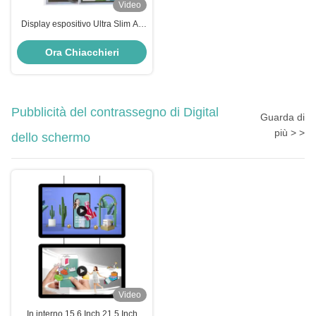
Video
Display espositivo Ultra Slim A4
Light Box retroilluminato pannello
acrilico Display Crystal Light Box
Ora Chiacchieri
con tensione di ingresso DC12V
DC24V
Pubblicità del contrassegno di Digital
Guarda di
più > >
dello schermo
Video
In interno 15.6 Inch 21.5 Inch