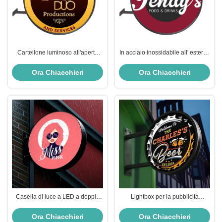
Cartellone luminoso all'aperto
In acciaio inossidabile all' esterno
segnale pubblicitario segnaletica
LED Light Box Sign Double Sides
metropolitana negozio Lightbox
Hotels Backlit Illuminated
Ora Chiacchieri
Ora Chiacchieri
Signage
Casella di luce a LED a doppio
Lightbox per la pubblicità
lato personalizzata 40x60 cm per
personalizzata
segnaletica aziendale
Ora Chiacchieri
Ora Chiacchieri