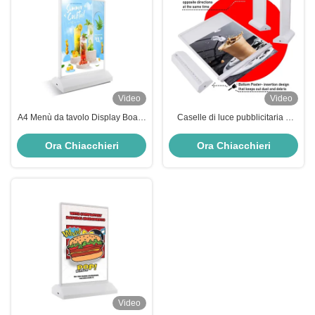
Video
Video
A4 Menù da tavolo Display Board
Caselle di luce pubblicitaria a
Pannello pubblicitario Lightbox
doppio lato a LED A4 ricaricabili
ricaricabile
per il menu del ristorante
Ora Chiacchieri
Ora Chiacchieri
Video