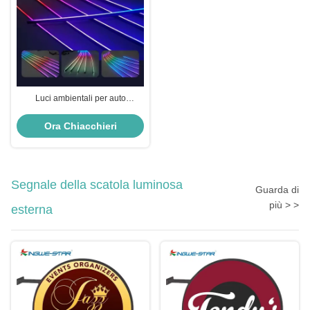
Luci ambientali per auto
universali 18 in 1 atmosfera
interni Rgb Car Mood Lighting
Ora Chiacchieri
Segnale della scatola luminosa
Guarda di
più > >
esterna